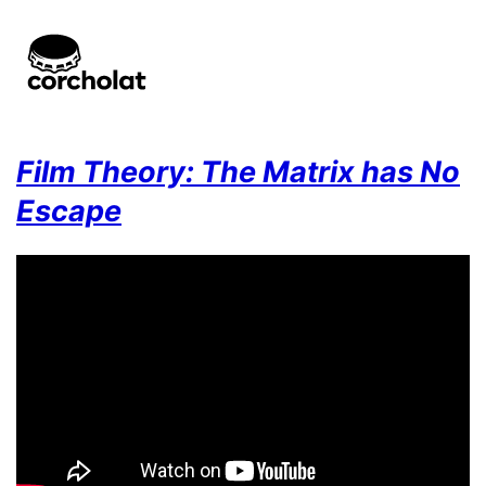
Film Theory: The Matrix has No
Escape