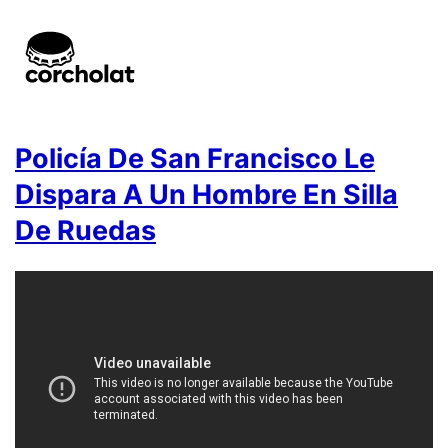
Policía De San Francisco Le
Dispara A Un Hombre En Silla
De Ruedas