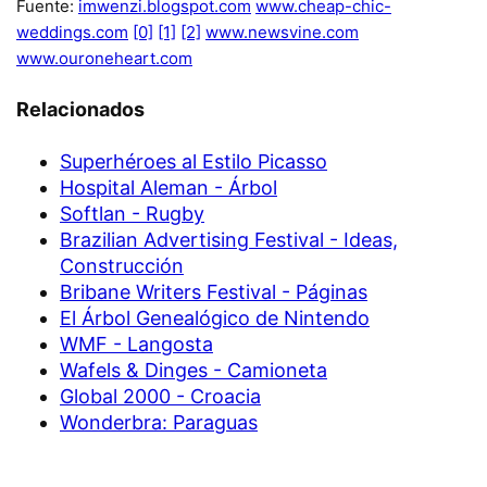
Fuente:
imwenzi.blogspot.com
www.cheap-chic-
weddings.com
[0]
[1]
[2]
www.newsvine.com
www.ouroneheart.com
Relacionados
Superhéroes al Estilo Picasso
Hospital Aleman - Árbol
Softlan - Rugby
Brazilian Advertising Festival - Ideas,
Construcción
Bribane Writers Festival - Páginas
El Árbol Genealógico de Nintendo
WMF - Langosta
Wafels & Dinges - Camioneta
Global 2000 - Croacia
Wonderbra: Paraguas