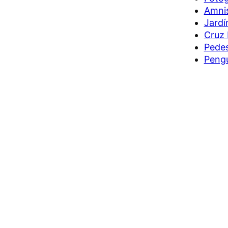
Amnis
Jardí
Cruz 
Pedes
Pengu