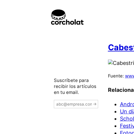
Cabest
Fuente:
www
Suscríbete para
recibir los artículos
Relacion
en tu email.
Andro
Un dí
Schol
Festi
Fotog