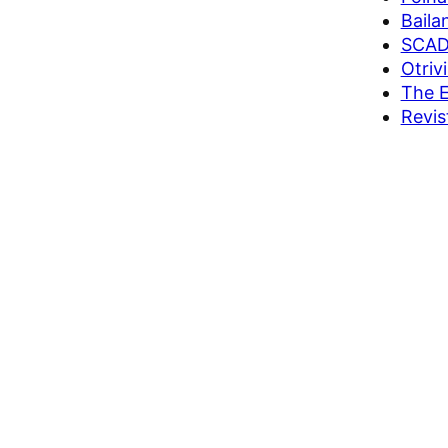
Baila
SCAD
Otriv
The E
Revis