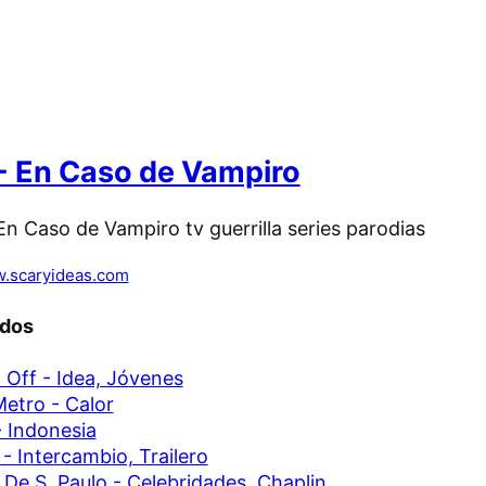
- En Caso de Vampiro
.scaryideas.com
ados
Off - Idea, Jóvenes
etro - Calor
 Indonesia
 - Intercambio, Trailero
 De S. Paulo - Celebridades, Chaplin