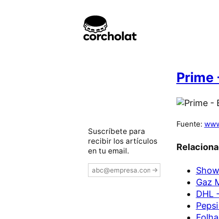
Prime 
Fuente:
www
Suscríbete para
recibir los artículos
Relacion
en tu email.
Show 
Gaz M
DHL -
Pepsi
Folha