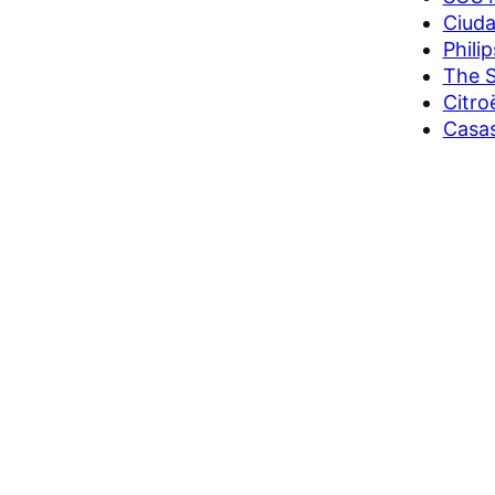
Ciuda
Phili
The S
Citro
Casas