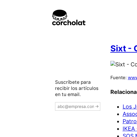
Sixt -
Fuente:
www
Suscríbete para
recibir los artículos
Relacion
en tu email.
Los J
Assoc
Patro
IKEA 
SOS M