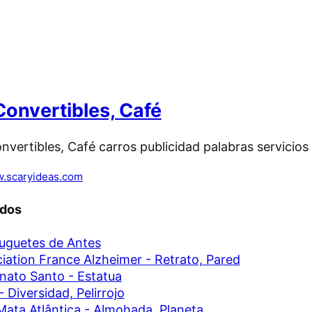
 Convertibles, Café
.scaryideas.com
ados
uguetes de Antes
iation France Alzheimer - Retrato, Pared
nato Santo - Estatua
- Diversidad, Pelirrojo
ata Atlântica - Almohada, Planeta