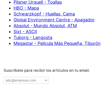
Pilsner Urquell - Toallas
HBO - Mapa
Schwarzkopf - Huellas, Cama
Global Environment Centre - Apagador
Absolut - Mundo Absolut, ATM
Sixt - ASCII
Tuborg - Langosta
Megastar - Película Más Pequeña, Tiburón
Suscríbete para recibir los artículos en tu email.