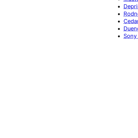
Depri
Rodne
Cedar
Duen
Sony 