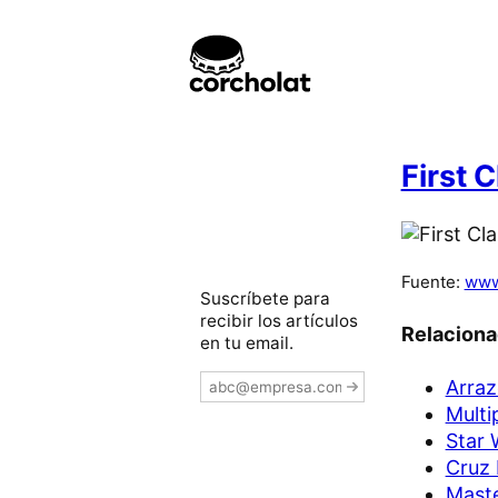
First C
Fuente:
www
Suscríbete para
recibir los artículos
Relacion
en tu email.
Arraz
Multi
Star 
Cruz 
Maste