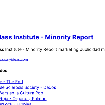
lass Institute - Minority Report
.scaryideas.com
ados
e - The End
ple Sclerosis Society - Dedos
Wars en la Cultura Pop
Roja - Órganos, Pulmón
rLock - Hippies