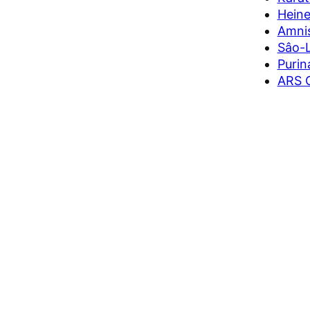
Heine
Amnis
Sâo-L
Purin
ARS C