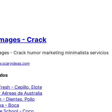
mages - Crack
.scaryideas.com
ados
resh - Cepillo, Elote
r Aéreas de Australia
 - Dientes, Pollo
a - Boca
e School - Coco