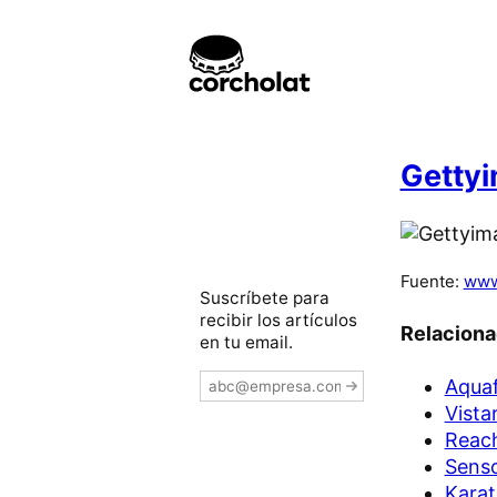
Gettyi
Fuente:
www
Suscríbete para
recibir los artículos
Relacion
en tu email.
Aquaf
Vista
Reach
Senso
Karat