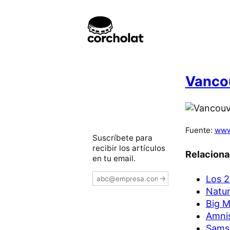
Vancou
Fuente:
www
Suscríbete para
recibir los artículos
Relacion
en tu email.
Los 2
Natur
Big M
Amnis
Samsu