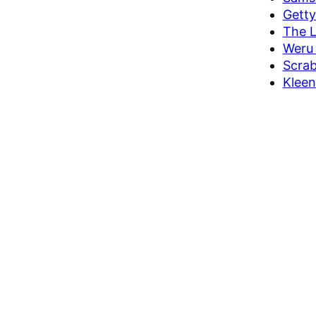
Getty
The L
Weru
Scrab
Kleen