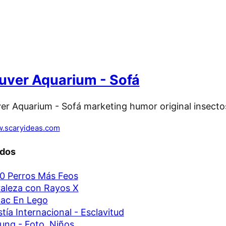
ver Aquarium - Sofá
.scaryideas.com
ados
0 Perros Más Feos
aleza con Rayos X
ac En Lego
tía Internacional - Esclavitud
ng - Foto, Niños