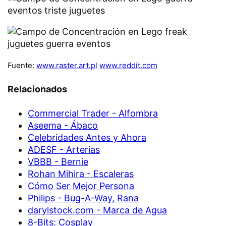
Fuente:
www.raster.art.pl
www.reddit.com
Relacionados
Commercial Trader - Alfombra
Aseema - Ábaco
Celebridades Antes y Ahora
ADESF - Arterias
VBBB - Bernie
Rohan Mihira - Escaleras
Cómo Ser Mejor Persona
Philips - Bug-A-Way, Rana
darylstock.com - Marca de Agua
8-Bits: Cosplay