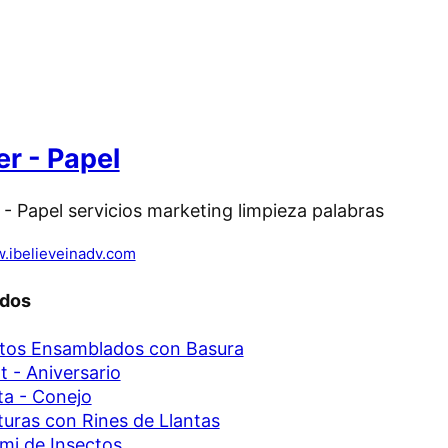
r - Papel
.ibelieveinadv.com
ados
tos Ensamblados con Basura
It - Aniversario
a - Conejo
turas con Rines de Llantas
mi de Insectos