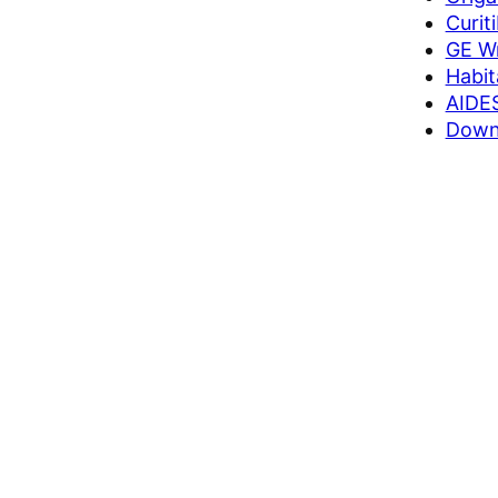
Curit
GE Wr
Habit
AIDES
Downy