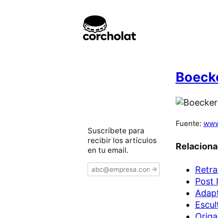
Boecke
Fuente:
www
Suscríbete para
recibir los artículos
Relacion
en tu email.
Retra
Post 
Adapt
Escul
Origa