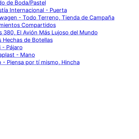
do de Boda/Pastel
tía Internacional - Puerta
wagen - Todo Terreno, Tienda de Campaña
mientos Compartidos
s 380, El Avión Más Lujoso del Mundo
 Hechas de Botellas
j - Pájaro
plast - Mano
 - Piensa por tí mismo, Hincha