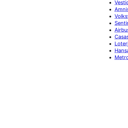
Vesti
Amnis
Volks
Senti
Airbu
Casas
Loter
Hansa
Metro