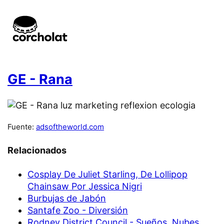
GE - Rana
Fuente:
adsoftheworld.com
Relacionados
Cosplay De Juliet Starling, De Lollipop
Chainsaw Por Jessica Nigri
Burbujas de Jabón
Santafe Zoo - Diversión
Rodney District Council - Sueños, Nubes