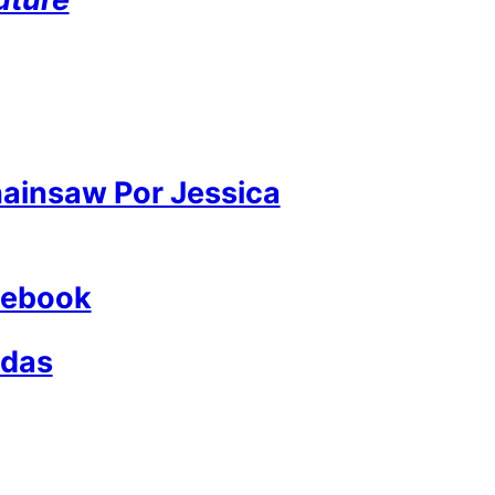
Chainsaw Por Jessica
cebook
adas