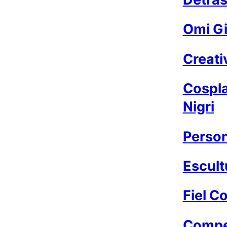
Omi Gi
Creati
Cospla
Nigri
Person
Escult
Fiel 
Compet