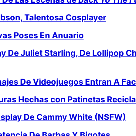
bson, Talentosa Cosplayer
vas Poses En Anuario
y De Juliet Starling, De Lollipop 
ajes De Videojuegos Entran A Fa
uras Hechas con Patinetas Recicl
Cosplay De Cammy White (NSFW)
encia De Barbas Y Bigotes