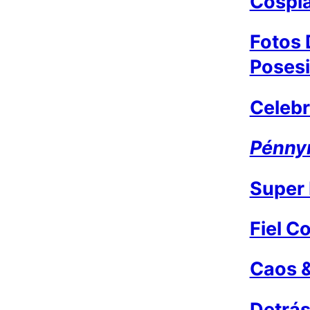
Cospl
Fotos 
Poses
Celebr
Pénn
Super 
Fiel C
Caos 
Detrás