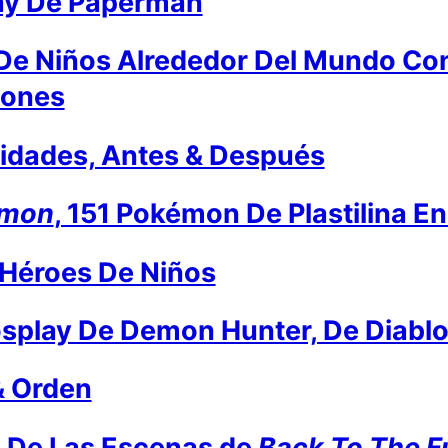
ay De Paperman
De Niños Alrededor Del Mundo Co
iones
idades, Antes & Después
ymon
, 151 Pokémon De Plastilina E
Héroes De Niños
osplay De Demon Hunter, De Diablo 
& Orden
 De Las Escenas de
Back To The F