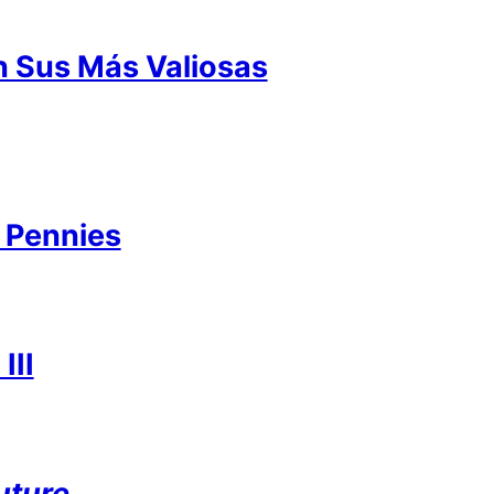
n Sus Más Valiosas
n Pennies
III
uture