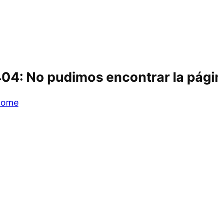
404: No pudimos encontrar la pág
 home